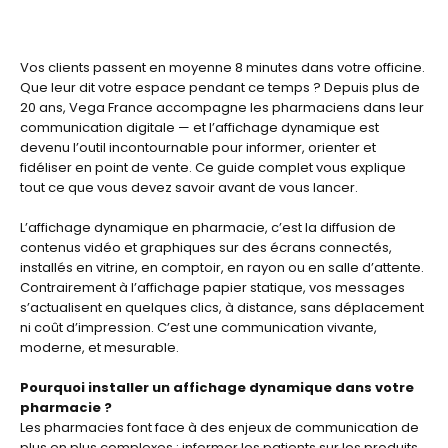
Dispositif d’affichage LED avec écran transparent en vitrine à la Pharmacie Alternativ — solution de communication digitale développée par Vega France pour dynamiser la façade commerciale.
Vos clients passent en moyenne 8 minutes dans votre officine.
Que leur dit votre espace pendant ce temps ? Depuis plus de
20 ans, Vega France accompagne les pharmaciens dans leur
communication digitale — et l’affichage dynamique est
devenu l’outil incontournable pour informer, orienter et
fidéliser en point de vente. Ce guide complet vous explique
tout ce que vous devez savoir avant de vous lancer.
L’affichage dynamique en pharmacie, c’est la diffusion de
contenus vidéo et graphiques sur des écrans connectés,
installés en vitrine, en comptoir, en rayon ou en salle d’attente.
Contrairement à l’affichage papier statique, vos messages
s’actualisent en quelques clics, à distance, sans déplacement
ni coût d’impression. C’est une communication vivante,
moderne, et mesurable.
Pourquoi installer un affichage dynamique dans votre
pharmacie ?
Les pharmacies font face à des enjeux de communication de
plus en plus complexes : informer les patients sur les produits