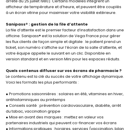
arrêté du 25 juillet 1980). Certains modèles intègrent un
afficheur de température et d’heure, et peuvent être couplés
à un écran vitrine pour maximiser votre visibilité extérieure.
Sanipass® : gestion de la file d’attente
La file d’attente est le premier facteur d’insatisfaction dans une
officine. Sanipass® est la solution de Vega France pour gérer
les flux clients de façon simple et digitale : le patient prend un
ticket, son numéro s’affiche sur l’écran de la salle d’attente, et
votre équipe appelle le suivant en un clic. Disponible en
version standard et en version Mini pour les espaces réduits.
Quels contenus diffuser sur vos écrans de pharmacie ?
Le contenu est la clé du succès de votre affichage dynamique.
Voici les formats les plus performants :
● Promotions saisonnières : solaires en été, vitamines en hiver,
antihistaminiques au printemps
● Conseils santé : prévention cardiovasculaire, diabète, arrêt
du tabac, vaccination grippe
● Mise en avant des marques : mettez en valeur vos
partenaires industriels qui peuvent co-financer vos écrans
● Informations pratiques : horaires, services (vaccination, bilan