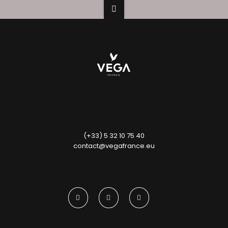
52, rue Jacques Babinet
31100 Toulouse
(+33) 5 32 10 75 40
contact@vegafrance.eu