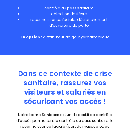
contrôle du pass sanitaire
détection de fièvre
reconnaissance faciale, déclenchement
d’ouverture de porte
En option :
distributeur de gel hydroalcoolique
Dans ce contexte de crise
sanitaire, rassurez vos
visiteurs
et salariés en
sécurisant vos accès !
Notre borne Sanipass est un dispositif de contrôle
d’accès permettant le contrôle du pass sanitaire, la
reconnaissance faciale (port du masque et/ou